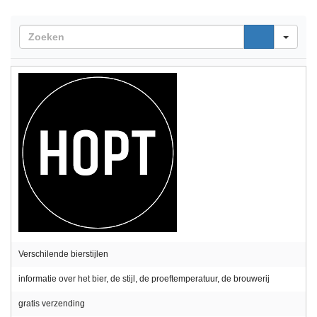
Sea
Verschilende bierstijlen
informatie over het bier, de stijl, de proeftemperatuur, de brouwerij
gratis verzending