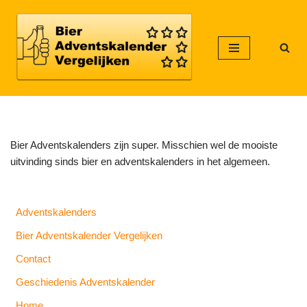
Meteen
naar
de
inhoud
Bier Adventskalenders zijn super. Misschien wel de mooiste
uitvinding sinds bier en adventskalenders in het algemeen.
Adventskalenders
Bier Adventskalender Vergelijken
Contact
Geschiedenis Adventskalender
Home