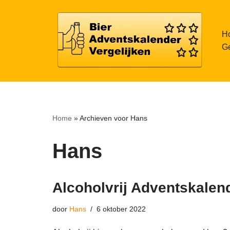
Meteen
H
naar
Ge
de
inhoud
Home
»
Archieven voor Hans
Hans
Alcoholvrij Adventskalen
door
Hans
6 oktober 2022