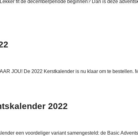
 Lekker fit de decemberperiode beginnen? Dan is deze adventska
22
AR JOU! De 2022 Kerstkalender is nu klaar om te bestellen. 
ntskalender 2022
nder een voordeliger variant samengesteld: de Basic Adventska