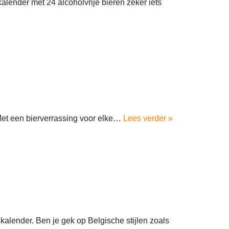
lender met 24 alcoholvrije bieren zeker iets
Met een bierverrassing voor elke…
Lees verder »
lender. Ben je gek op Belgische stijlen zoals