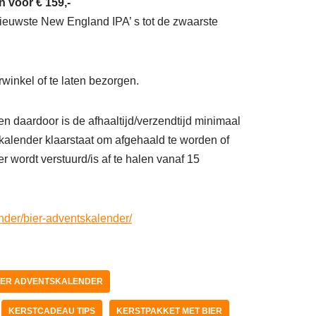
n voor € 159,-
 nieuwste New England IPA’ s tot de zwaarste
rwinkel of te laten bezorgen.
n daardoor is de afhaaltijd/verzendtijd minimaal
kalender klaarstaat om afgehaald te worden of
wordt verstuurd/is af te halen vanaf 15
nder/bier-adventskalender/
IER ADVENTSKALENDER
KERSTCADEAU TIPS
KERSTPAKKET MET BIER