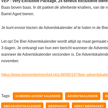
VEP : Very Exclusive Package, 24 serieus exclusieve biere
Baas boven baas. In dit pakket dé allerbeste knallers, van de
Barrel Aged bieren.
Je kunt ervoor kiezen de Adventskalender af te halen in de Bie
Let op! De Bier Adventskalender wordt altijd op maat gemaakt e
3 dagen. Je ontvangt van hun een bericht wanneer de Advents
wanneer de Adventskalender verzonden is. De Adventskalender 
november.
https://www.bierwinkelreeshof.nl/a-66560197/bier-adventskale
Tags:
24 BIEREN ADVENT KALENDER
ADVENTSKALENDER
B
BIERADVENTSKALENDER
BIERPAKKET
KERST BIERPAKKET