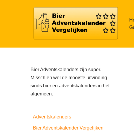
Meteen
H
naar
Ge
de
inhoud
Bier Adventskalenders zijn super.
Misschien wel de mooiste uitvinding
sinds bier en adventskalenders in het
algemeen.
Adventskalenders
Bier Adventskalender Vergelijken