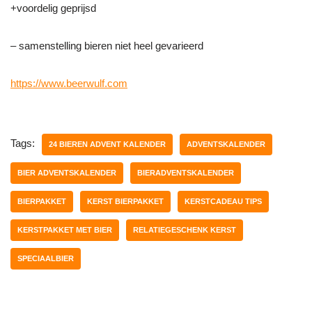
+voordelig geprijsd
– samenstelling bieren niet heel gevarieerd
https://www.beerwulf.com
Tags:
24 BIEREN ADVENT KALENDER
ADVENTSKALENDER
BIER ADVENTSKALENDER
BIERADVENTSKALENDER
BIERPAKKET
KERST BIERPAKKET
KERSTCADEAU TIPS
KERSTPAKKET MET BIER
RELATIEGESCHENK KERST
SPECIAALBIER