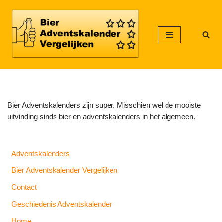
Meteen
naar
de
inhoud
Bier Adventskalenders zijn super. Misschien wel de mooiste
uitvinding sinds bier en adventskalenders in het algemeen.
Adventskalenders
Bier Adventskalender Vergelijken
Contact
Geschiedenis Adventskalender
Home