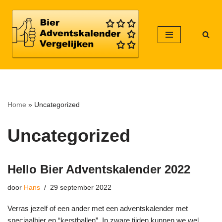
Meteen
naar
de
inhoud
Home
»
Uncategorized
Uncategorized
Hello Bier Adventskalender 2022
door
Hans
29 september 2022
Verras jezelf of een ander met een adventskalender met
speciaalbier en “kerstballen”. In zware tijden kunnen we wel