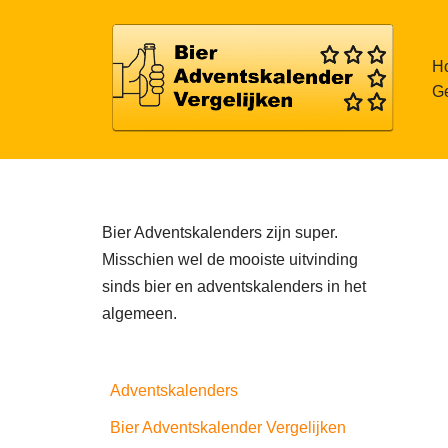
Meteen
H
naar
Ge
de
inhoud
Bier Adventskalenders zijn super.
Misschien wel de mooiste uitvinding
sinds bier en adventskalenders in het
algemeen.
Adventskalenders
Bier Adventskalender Vergelijken