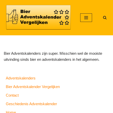
Meteen
naar
de
inhoud
Bier Adventskalenders zijn super. Misschien wel de mooiste
uitvinding sinds bier en adventskalenders in het algemeen.
Adventskalenders
Bier Adventskalender Vergelijken
Contact
Geschiedenis Adventskalender
Home