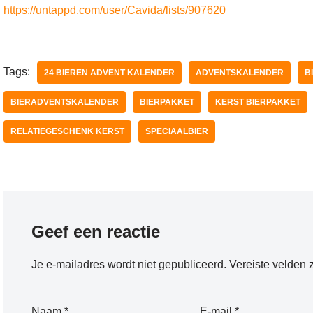
https://untappd.com/user/Cavida/lists/907620
Tags:
24 BIEREN ADVENT KALENDER
ADVENTSKALENDER
B
BIERADVENTSKALENDER
BIERPAKKET
KERST BIERPAKKET
RELATIEGESCHENK KERST
SPECIAALBIER
Geef een reactie
Je e-mailadres wordt niet gepubliceerd.
Vereiste velden 
Naam
*
E-mail
*