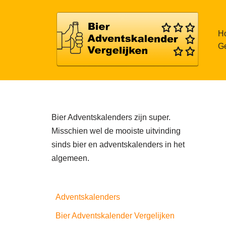
Meteen
H
naar
Ge
de
inhoud
Bier Adventskalenders zijn super.
Misschien wel de mooiste uitvinding
sinds bier en adventskalenders in het
algemeen.
Adventskalenders
Bier Adventskalender Vergelijken