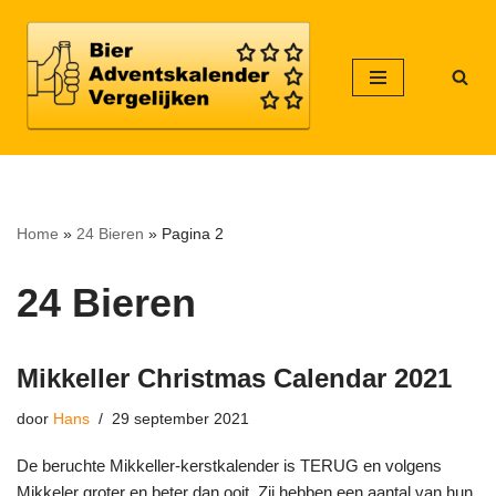
Meteen
naar
de
inhoud
Home
»
24 Bieren
»
Pagina 2
24 Bieren
Mikkeller Christmas Calendar 2021
door
Hans
29 september 2021
De beruchte Mikkeller-kerstkalender is TERUG en volgens
Mikkeler groter en beter dan ooit. Zij hebben een aantal van hun