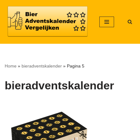
Meteen
naar
de
inhoud
Home
»
bieradventskalender
»
Pagina 5
bieradventskalender